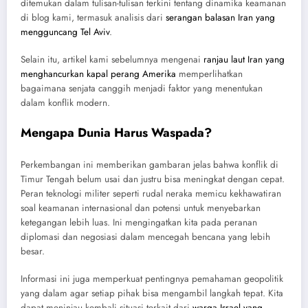
ditemukan dalam tulisan-tulisan terkini tentang dinamika keamanan
di blog kami, termasuk analisis dari
serangan balasan Iran yang
mengguncang Tel Aviv
.
Selain itu, artikel kami sebelumnya mengenai
ranjau laut Iran yang
menghancurkan kapal perang Amerika
memperlihatkan
bagaimana senjata canggih menjadi faktor yang menentukan
dalam konflik modern.
Mengapa Dunia Harus Waspada?
Perkembangan ini memberikan gambaran jelas bahwa konflik di
Timur Tengah belum usai dan justru bisa meningkat dengan cepat.
Peran teknologi militer seperti rudal neraka memicu kekhawatiran
soal keamanan internasional dan potensi untuk menyebarkan
ketegangan lebih luas. Ini mengingatkan kita pada peranan
diplomasi dan negosiasi dalam mencegah bencana yang lebih
besar.
Informasi ini juga memperkuat pentingnya pemahaman geopolitik
yang dalam agar setiap pihak bisa mengambil langkah tepat. Kita
dapat meninjau kembali situasi terkait dari
warga Israel yang