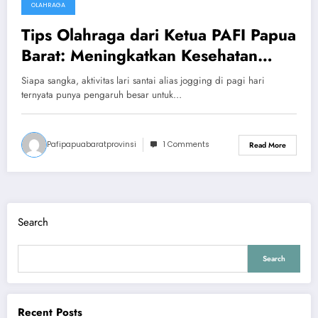
OLAHRAGA
May 29, 2025
Tips Olahraga dari Ketua PAFI Papua
Barat: Meningkatkan Kesehatan
Jantung dengan Jogging di Pagi Hari
Siapa sangka, aktivitas lari santai alias jogging di pagi hari
ternyata punya pengaruh besar untuk…
Pafipapuabaratprovinsi
1 Comments
Read More
Search
Search
Recent Posts