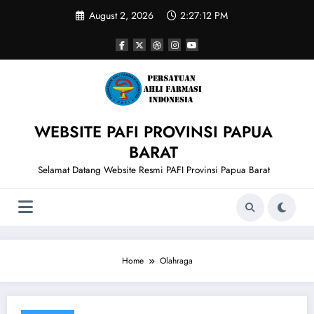
Skip
August 2, 2026
2:27:12 PM
to
content
WEBSITE PAFI PROVINSI PAPUA
BARAT
Selamat Datang Website Resmi PAFI Provinsi Papua Barat
Home
Olahraga