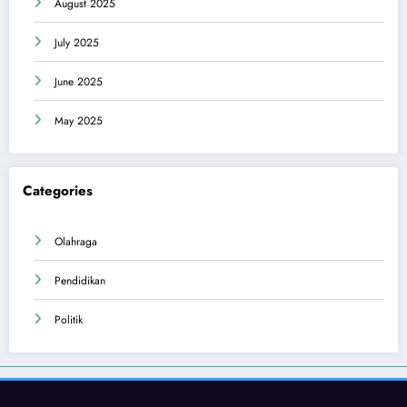
August 2025
July 2025
June 2025
May 2025
Categories
Olahraga
Pendidikan
Politik