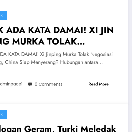
IK
K ADA KATA DAMAI! XI JIN
NG MURKA TOLAK
GOSIASI JEPANG, CHINA
DA KATA DAMAI! Xi Jinping Murka Tolak Negosiasi
AP MENYERANG?
g, China Siap Menyerang? Hubungan antara…
Read More
dminpace1
0 Comments
IK
dogan Geram, Turki Meledak