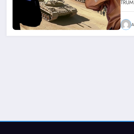
TRU
A