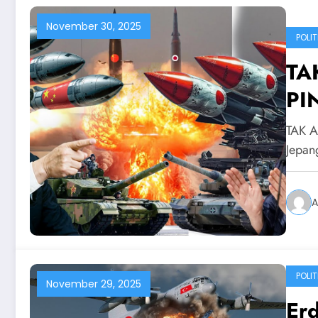
November 30, 2025
POLIT
TA
PI
NE
TAK A
SI
Jepan
A
POLIT
November 29, 2025
Er