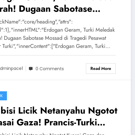
rah! Dugaan Sabotase
ssad di Tragedi Pesawat
ockName":"core/heading","attrs":
iter Turki
el":1},"innerHTML":"Erdogan Geram, Turki Meledak
! Dugaan Sabotase Mossad di Tragedi Pesawat
er Turki","innerContent":["Erdogan Geram, Turki…
Read More
dminpace1
0 Comments
IK
isi Licik Netanyahu Ngotot
sai Gaza! Prancis-Turki
rka Akan Serang Israel?