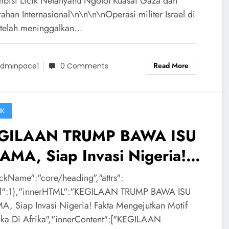
bisi Licik Netanyahu Ngotot Kuasai Gaza dan
ahan Internasional\n\n\n\nOperasi militer Israel di
telah meninggalkan…
Read More
dminpace1
0 Comments
IK
GILAAN TRUMP BAWA ISU
AMA, Siap Invasi Nigeria!
kta Mengejutkan Motif
ockName":"core/heading","attrs":
rika Di Afrika
el":1},"innerHTML":"KEGILAAN TRUMP BAWA ISU
, Siap Invasi Nigeria! Fakta Mengejutkan Motif
ka Di Afrika","innerContent":["KEGILAAN