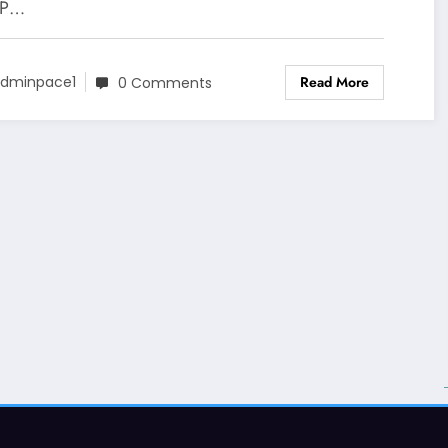
MP…
Read More
dminpace1
0 Comments