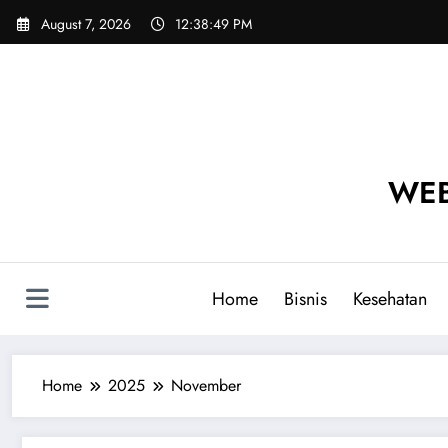
Skip
August 7, 2026
12:38:50 PM
to
content
WEB
Home
Bisnis
Kesehatan
Home
2025
November