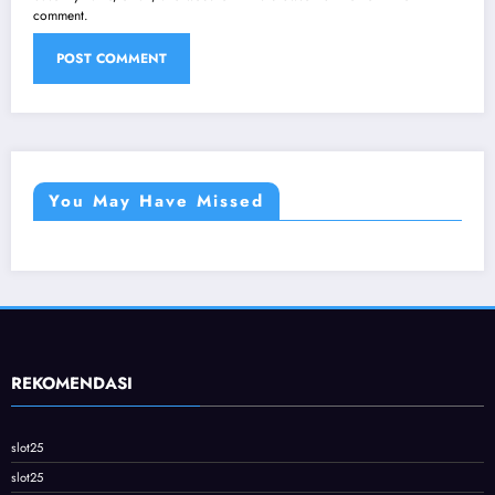
comment.
You May Have Missed
REKOMENDASI
slot25
slot25