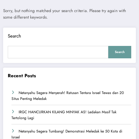
Sorry, but nothing matched your search criteria. Please try again with
some different keywords.
Search
Search
Recent Posts
Netanyahu Segera Menyerah! Ratusan Tentara Israel Tewas dan 20
Situs Penting Meledak
IRGC HANCURKAN KILANG MINYAK AS! Ledakan Masif Tak
Tertolong Lagi
Netanyahu Segera Tumbang! Demonstrasi Meledak ke 50 Kota di
Israel