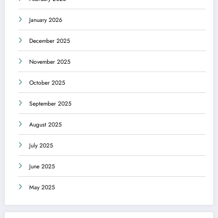
January 2026
December 2025
November 2025
October 2025
September 2025
August 2025
July 2025
June 2025
May 2025